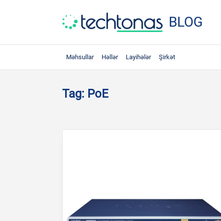
Skip
to
BLOG
content
Məhsullar
Həllər
Layihələr
Şirkət
Tag:
PoE