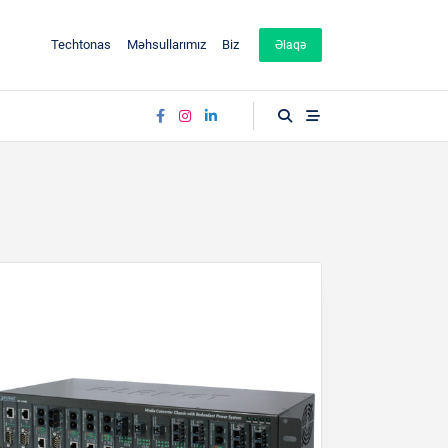
Techtonas
Məhsullarımız
Biz
Əlaqə