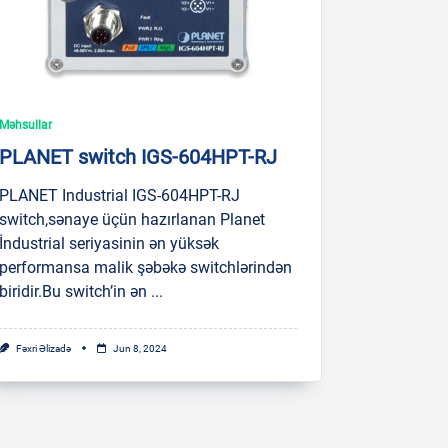
Məhsullar
PLANET switch IGS-604HPT-RJ
PLANET Industrial IGS-604HPT-RJ
switch,sənaye üçün hazırlanan Planet
İndustrial seriyasinin ən yüksək
performansa malik şəbəkə switchlərindən
biridir.Bu switch’in ən
...
Fəxri Əlizadə
Jun 8, 2024