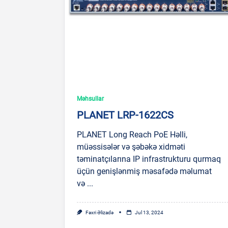
Məhsullar
PLANET LRP-1622CS
PLANET Long Reach PoE Həlli,
müəssisələr və şəbəkə xidməti
təminatçılarına IP infrastrukturu qurmaq
üçün genişlənmiş məsafədə məlumat
və
...
Fəxri Əlizadə
Jul 13, 2024