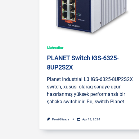
Məhsullar
PLANET Switch IGS-6325-
8UP2S2X
Planet Industrial L3 IGS-6325-8UP2S2X
switch, xüsusi olaraq sənaye üçün
hazırlanmış yüksək performanslı bir
şəbəkə switchidir. Bu, switch Planet
...
Fəxri Əlizadə
Apr 13, 2024