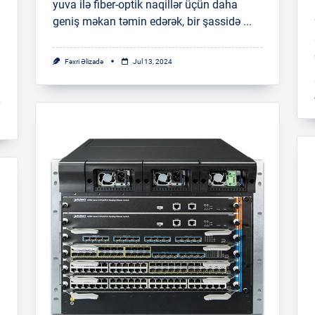
yuva ilə fiber-optik naqillər üçün daha
geniş məkan təmin edərək, bir şassidə
...
Fəxri Əlizadə
Jul 13, 2024