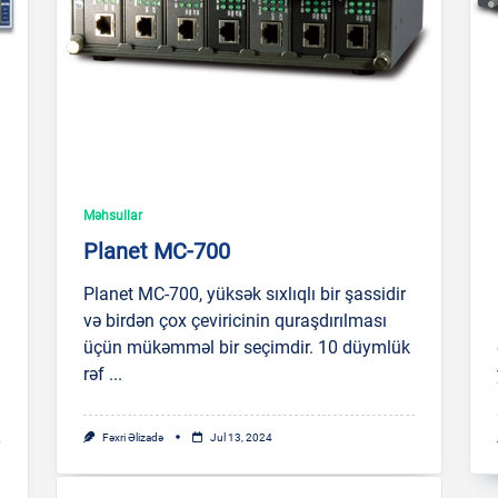
Məhsullar
Planet MC-700
Planet MC-700, yüksək sıxlıqlı bir şassidir
və birdən çox çeviricinin quraşdırılması
üçün mükəmməl bir seçimdir. 10 düymlük
rəf
...
Fəxri Əlizadə
Jul 13, 2024