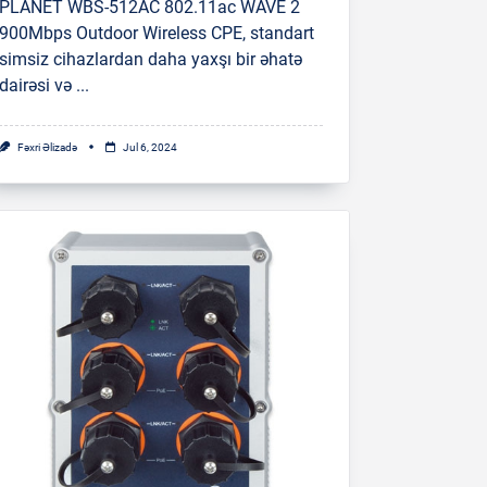
PLANET WBS-512AC 802.11ac WAVE 2
900Mbps Outdoor Wireless CPE, standart
simsiz cihazlardan daha yaxşı bir əhatə
dairəsi və
...
Fəxri Əlizadə
Jul 6, 2024