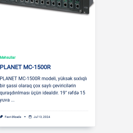
Məhsullar
PLANET MC-1500R
PLANET MC-1500R modeli, yüksək sıxlıqlı
bir şassi olaraq çox saylı çeviricilərin
quraşdırılması üçün idealdir. 19″ rəfdə 15
yuva
...
Fəxri Əlizadə
Jul 13, 2024