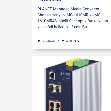
PLANET Managed Media Converter
Chassis seriyası MC-1610MR və MC-
1610MR48, güclü fiber-optik funksiyaları
və sərfəli həllər təklif edir. Bu
...
Fəxri Əlizadə
Jul 13, 2024