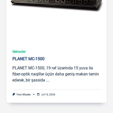
Məhsullar
PLANET MC-1500
PLANET MC-1500, 19 rəf üzərində 15 yuva ilə
fiber-optik naqillər üçün daha geniş məkan təmin
edərək, bir şassidə
...
Fəxri Əlizadə
Jul 13, 2024