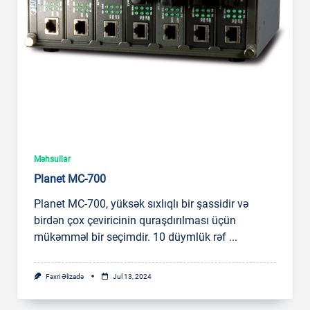
Məhsullar
Planet MC-700
Planet MC-700, yüksək sıxlıqlı bir şassidir və
birdən çox çeviricinin quraşdırılması üçün
mükəmməl bir seçimdir. 10 düymlük rəf
...
Fəxri Əlizadə
Jul 13, 2024