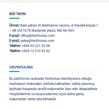
BİZİ TAPIN
Ünvan:
Bakı şəhəri, N.Nərimanov rayonu, Ə.Rəcəbli küçəsi 1
– 6B (AZ1075) Badamar plaza, 5M, No 503
E-poçt:
office@techtonas.com
E-poçt:
sales@techtonas.com
Telefon:
+994 55 221 33 38
Telefon:
+994 12 310 52 42
OXUYUCULARA
Bu platforma vasitəsilə Techtonas distribyutoru olduğu
markaların məhsulları, istifadə təlimatları, tətbiq olunmuş
layihələr haqqında ətraflı məlumatlar dərc edir. Məqsədimiz
müştərilərimiz və oxuyucularımız üçün daha geniş
məlumatlar təmin edə bilməkdir.